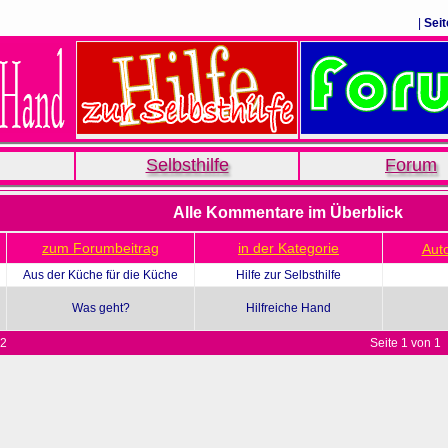
|
Seit
Selbsthilfe
Forum
Alle Kommentare im Überblick
zum Forumbeitrag
in der Kategorie
Auto
Aus der Küche für die Küche
Hilfe zur Selbsthilfe
Was geht?
Hilfreiche Hand
 2
Seite 1 von 1