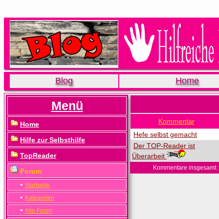
Blog
Home
Menü
Kommentar
Home
Hefe selbst gemacht
Hilfe zur Selbsthilfe
Der TOP-Reader ist
TopReader
Überarbeit
Kommentare insgesamt:
Forum
•
Startseite
•
Kategorien
•
Alle Foren