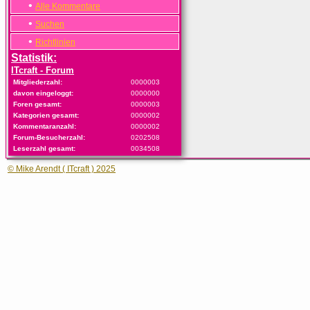
•
Alle Kommentare
•
Suchen
•
Richtlinien
Statistik:
ITcraft - Forum
Mitgliederzahl:
0000003
davon eingeloggt:
0000000
Foren gesamt:
0000003
Kategorien gesamt:
0000002
Kommentaranzahl:
0000002
Forum-Besucherzahl:
0202508
Leserzahl gesamt:
0034508
© Mike Arendt ( ITcraft ) 2025